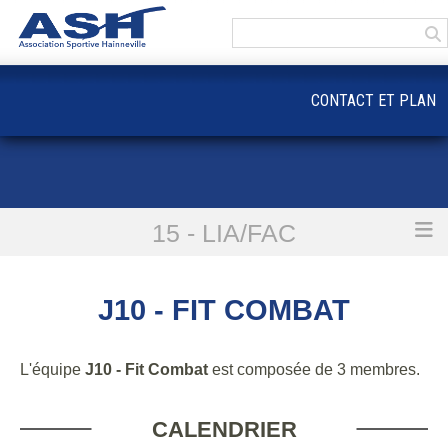
Panneau de gestion des cookies
CONTACT ET PLAN
15 - LIA/FAC
Accueil
J10 - Fit Combat
J10 - FIT COMBAT
L'équipe
J10 - Fit Combat
est composée de 3 membres.
CALENDRIER