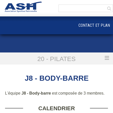
Panneau de gestion des cookies
CONTACT ET PLAN
20 - PILATES
Accueil
J8 - Body-barre
J8 - BODY-BARRE
L'équipe
J8 - Body-barre
est composée de 3 membres.
CALENDRIER