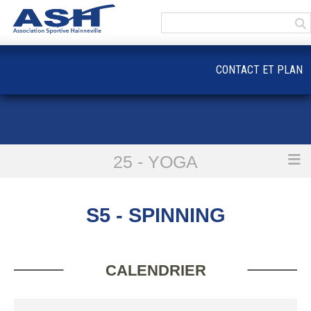
Panneau de gestion des cookies
CONTACT ET PLAN
25 - YOGA
Accueil
S5 - Spinning
S5 - SPINNING
CALENDRIER