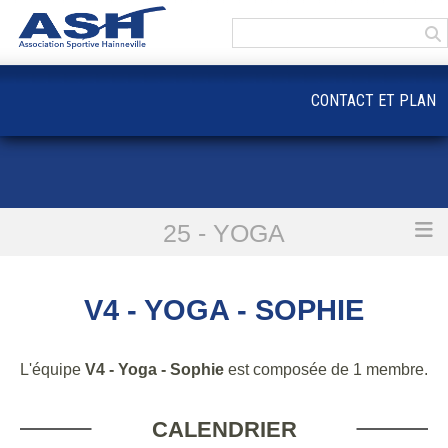
Panneau de gestion des cookies
CONTACT ET PLAN
25 - YOGA
Accueil
V4 - Yoga - Sophie
V4 - YOGA - SOPHIE
L'équipe
V4 - Yoga - Sophie
est composée de 1 membre.
CALENDRIER