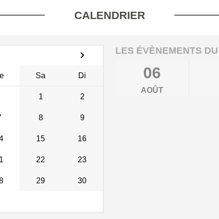
CALENDRIER
LES ÉVÈNEMENTS DU
06
e
Sa
Di
AOÛT
1
2
7
8
9
4
15
16
1
22
23
8
29
30