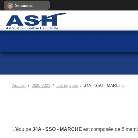
Panneau de gestion des cookies
Se connecter
Accueil
2020-2021
Les équipes
J4A - SSO - MARCHE
L'équipe
J4A - SSO - MARCHE
est composée de 5 memb