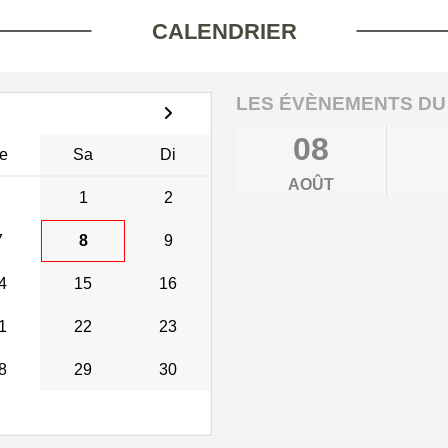
CALENDRIER
LES ÉVÈNEMENTS DU
08
e
Sa
Di
AOÛT
1
2
7
8
9
4
15
16
1
22
23
8
29
30