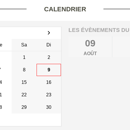
CALENDRIER
LES ÉVÈNEMENTS DU
09
e
Sa
Di
AOÛT
1
2
7
8
9
4
15
16
1
22
23
8
29
30