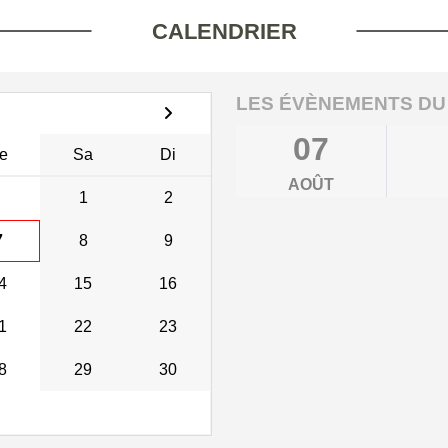
CALENDRIER
LES ÉVÈNEMENTS DU
07
e
Sa
Di
AOÛT
1
2
7
8
9
4
15
16
1
22
23
8
29
30