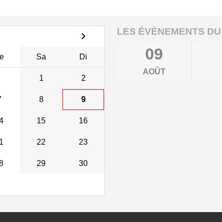
LES ÉVÈNEMENTS DU
09
e
Sa
Di
AOÛT
1
2
7
8
9
4
15
16
1
22
23
8
29
30