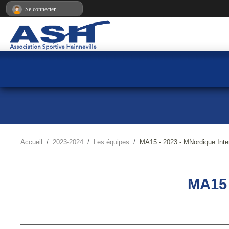
Panneau de gestion des cookies
Se connecter
Accueil
2023-2024
Les équipes
MA15 - 2023 - MNordique Inte
MA15