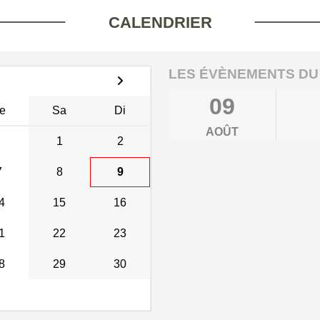
CALENDRIER
LES ÉVÈNEMENTS DU
09
e
Sa
Di
AOÛT
1
2
7
8
9
4
15
16
1
22
23
8
29
30