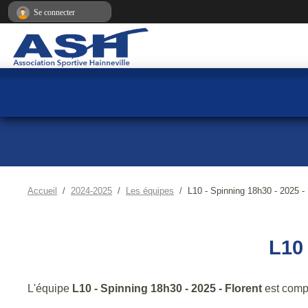
Panneau de gestion des cookies
Se connecter
Accueil
2024-2025
Les équipes
L10 - Spinning 18h30 - 2025 - 
L10
L'équipe
L10 - Spinning 18h30 - 2025 - Florent
est comp