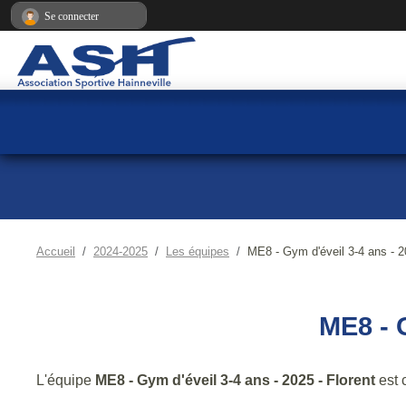
Panneau de gestion des cookies
Se connecter
Accueil
2024-2025
Les équipes
ME8 - Gym d'éveil 3-4 ans - 2
ME8 - 
L'équipe
ME8 - Gym d'éveil 3-4 ans - 2025 - Florent
est 