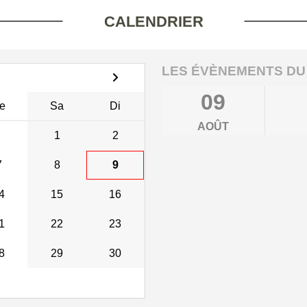
CALENDRIER
LES ÉVÈNEMENTS DU
09
e
Sa
Di
AOÛT
1
2
7
8
9
4
15
16
1
22
23
8
29
30