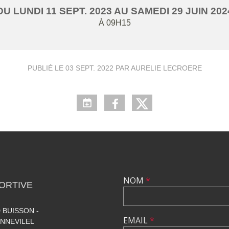
DU
LUNDI
11
SEPT.
2023
AU
SAMEDI
29
JUIN
202
À 09H15
PUBLIÉ LE
03 SEPT. 2022
PAR AURELIE LECROERE
NOM
*
ORTIVE
 BUISSON -
EMAIL
*
NNEVILEL