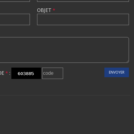
OBJET
*
DE
*
:
ENVOYER